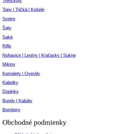
Trenčkoty
Topy | Tričká | Košele
Svetre
Šaty
Saká
Rifle
Nohavice | Legíny | Kraťasky | Sukne
Mikiny
Komplety | Overály
Kabelky
Doplnky
Bundy I Kabáty
Bombery
Obchodné podmienky