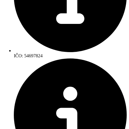
IČO: 54697824