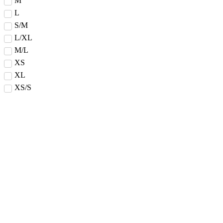
M
L
S/M
L/XL
M/L
XS
XL
XS/S