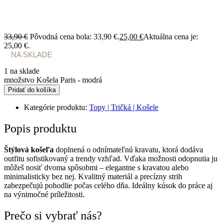
33,90
€
Pôvodná cena bola: 33,90 €.
25,00
€
Aktuálna cena je:
25,00 €.
NA SKLADE
1 na sklade
množstvo Košela Paris - modrá
Pridať do košíka
Kategórie produktu:
Topy | Tričká | Košele
Popis
produktu
Štýlová košeľa
doplnená o odnímateľnú kravatu, ktorá dodáva
outfitu sofistikovaný a trendy vzhľad. Vďaka možnosti odopnutia ju
môžeš nosiť dvoma spôsobmi – elegantne s kravatou alebo
minimalisticky bez nej. Kvalitný materiál a precízny strih
zabezpečujú pohodlie počas celého dňa. Ideálny kúsok do práce aj
na výnimočné príležitosti.
Prečo si vybrať nás?