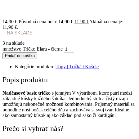
14,90
€
Pôvodná cena bola: 14,90 €.
11,90
€
Aktuálna cena je:
11,90 €.
NA SKLADE
3 na sklade
množstvo Tričko Elara - čierne
Pridať do košíka
Kategórie produktu:
Topy | Tričká | Košele
Popis
produktu
Nadčasové basic tričko
s jemným V výstrihom, ktoré patrí medzi
základné kúsky každého šatníka. Jednoduchý strih a čistý dizajn
umožňujú nekonečné možnosti kombinovania. Príjemný materiál sa
pohodlne nosí počas celého dňa a zachováva si svoj tvar. Ideálne
ako samostatný kúsok aj ako základ pod sako či kardigán.
Prečo si vybrať nás?